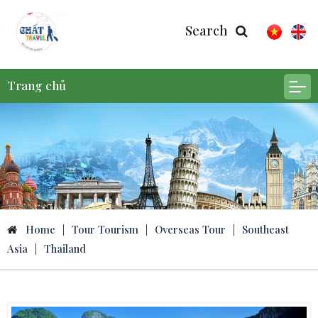
Search
Trang chủ
Home
|
Tour Tourism
|
Overseas Tour
|
Southeast
Asia
|
Thailand