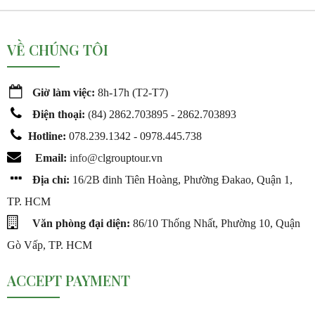
VỀ CHÚNG TÔI
Giờ làm việc:
8h-17h (T2-T7)
Điện thoại:
(
84) 2862.703895 - 2862.703893
Hotline:
078.239.1342 - 0978.445.738
Email:
info@c
lgrouptour.vn
Địa chỉ:
16/2B đinh Tiên Hoàng, Phường Đakao, Quận 1,
TP. HCM
Văn phòng đại diện:
86/10 Thống Nhất, Phường 10, Quận
Gò Vấp, TP. HCM
ACCEPT PAYMENT