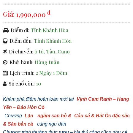
đ
Giá:
1,990,000
Điểm đi:
Tỉnh Khánh Hòa
Điểm đến:
Tỉnh Khánh Hòa
Di chuyển:
ô tô, Tàu, Cano
Khởi hành:
Hàng tuần
Lịch trình:
2 Ngày 1 Đêm
Số chổ còn:
10
Khám phá điểm hoàn toàn mới tại
Vịnh Cam Ranh – Hang
Yến – Đảo Hòn Cò
Chương
Lặn
ngắm san hô &
Câu cá & Bắt Ốc đặc sắc
& Săn bắn cá
cùng ngư dân
Chương trình thưởng thức rượu – bia thủ công cũng như cá