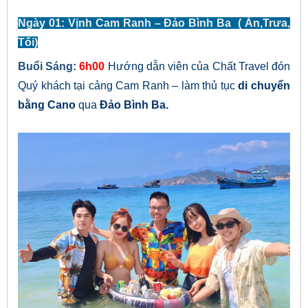
Ngày 01: Vịnh Cam Ranh – Đảo Bình Ba ( Ăn,Trưa,
Tối)
Buổi Sáng:
6h00
Hướng dẫn viên của Chất Travel đón
Quý khách tại cảng Cam Ranh – làm thủ tục
di chuyển
bằng Cano
qua
Đảo Bình Ba.