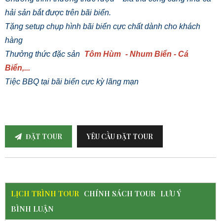
hải sản bắt được trên bãi biển.
Tặng setup chụp hình bãi biển cực chất dành cho khách
hàng
Thưởng thức đặc sản
Tôm Hùm
- Nhum Biển - Cá
Biển,...
Tiệc BBQ tại bãi biển cực kỳ lãng mạn
ĐẶT TOUR
YÊU CẦU ĐẶT TOUR
LỊCH TRÌNH TOUR
CHÍNH SÁCH TOUR
LƯU Ý
BÌNH LUẬN