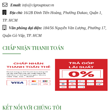
Email:
info@c
lgrouptour.vn
Trẻ em dưới 5 tuổi miễn phí
Địa chỉ:
16/2B Đinh Tiên Hoàng, Phường Đakao, Quận 1,
Trẻ em từ 5 đến dưới 10 tuổi: 50% giá Tour
.
Trẻ em từ 10 tuổi trở lên tính như người lớn
.
TP. HCM
Văn phòng đại diện:
184/56 Nguyễn Văn Lượng, Phường 17,
Quận Gò Vấp, TP. HCM
CHẤP NHẬN THANH TOÁN
KẾT NỐI VỚI CHÚNG TÔI