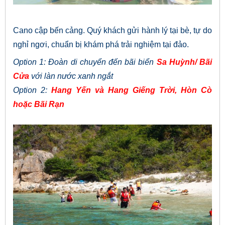
Cano cập bến cảng. Quý khách gửi hành lý tại bè, tự do
nghỉ ngơi, chuẩn bị khám phá trải nghiệm tại đảo.
Option 1: Đoàn di chuyển đến bãi biển
Sa Huỳnh/ Bãi
Cửa
với làn nước xanh ngắt
Option 2:
Hang Yến và Hang Giếng Trời, Hòn Cò
hoặc Bãi Rạn