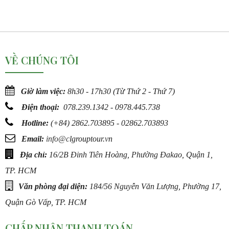
VỀ CHÚNG TÔI
Giờ làm việc:
8h30 - 17h30 (Từ Thứ 2 - Thứ 7)
Điện thoại:
078.239.1342 - 0978.445.738
Hotline:
(
+84) 2862.703895 - 02862.703893
Email:
info@c
lgrouptour.vn
Địa chỉ:
16/2B Đinh Tiên Hoàng, Phường Đakao, Quận 1,
TP. HCM
Văn phòng đại diện:
184/56 Nguyễn Văn Lượng, Phường 17,
Quận Gò Vấp, TP. HCM
CHẤP NHẬN THANH TOÁN