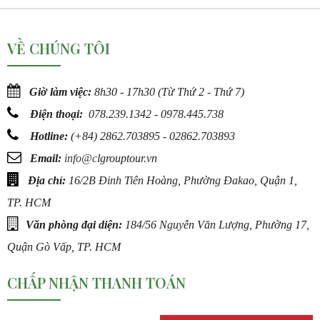
VỀ CHÚNG TÔI
Giờ làm việc:
8h30 - 17h30 (Từ Thứ 2 - Thứ 7)
Điện thoại:
078.239.1342 - 0978.445.738
Hotline:
(
+84) 2862.703895 - 02862.703893
Email:
info@c
lgrouptour.vn
Địa chỉ:
16/2B Đinh Tiên Hoàng, Phường Đakao, Quận 1,
TP. HCM
Văn phòng đại diện:
184/56 Nguyễn Văn Lượng, Phường 17,
Quận Gò Vấp, TP. HCM
CHẤP NHẬN THANH TOÁN